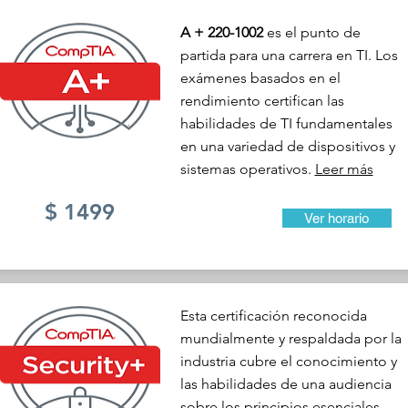
A + 220-1002
es el punto de
partida para una carrera en TI. Los
exámenes basados en el
rendimiento certifican las
habilidades de TI fundamentales
en una variedad de dispositivos y
sistemas operativos.
Leer más
$ 1499
Ver horario
Esta certificación reconocida
mundialmente y respaldada por la
industria cubre el conocimiento y
las habilidades de una audiencia
sobre los principios esenciales