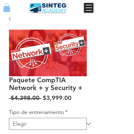
Paquete CompTIA
Network + y Security +
Precio
Precio
 $4,398.00 
$3,999.00
de
Tipo de entrenamiento
*
oferta