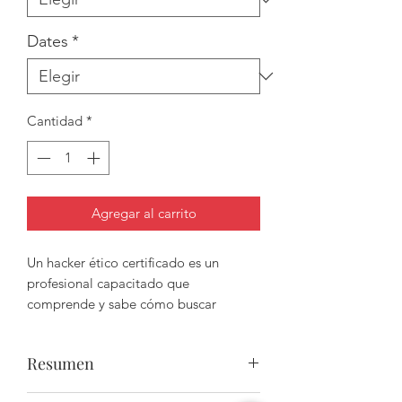
Dates
*
Cantidad
*
Agregar al carrito
Un hacker ético certificado es un
profesional capacitado que
comprende y sabe cómo buscar
debilidades y vulnerabilidades en los
sistemas de destino y utiliza el mismo
Resumen
conocimiento y herramientas que un
hacker malicioso, pero de manera
CEH es un programa integral de