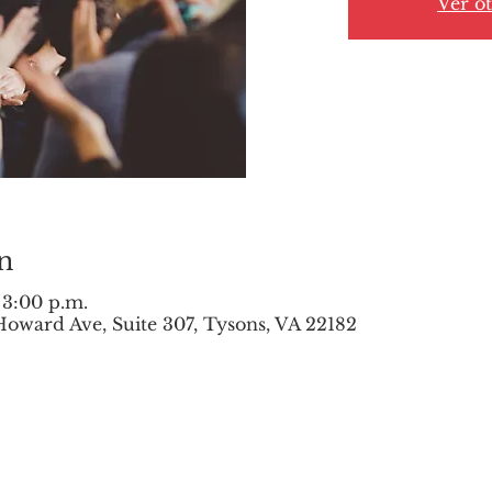
Ver o
n
 3:00 p.m.
oward Ave, Suite 307, Tysons, VA 22182