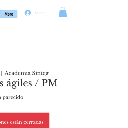
Iniciar sesión
More
 |  
Academia Sinteg
 ágiles / PM
 parecido
ones están cerradas